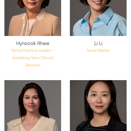
Hynsook Rhee
Li Li
Senior Practice Leader -
Social Worker
Gambling Harm Clinical
Services