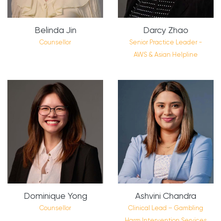
Belinda Jin
Darcy Zhao
Counsellor
Senior Practice Leader -
AWS & Asian Helpline
Dominique Yong
Ashvini Chandra
Counsellor
Clinical Lead – Gambling
Harm Intervention Services