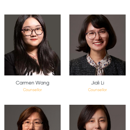
Carmen Wang
Jiali Li
Counsellor
Counsellor