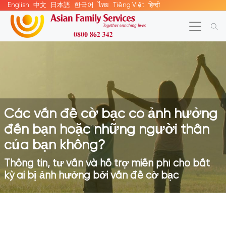
English
中文
日本語
한국어
ไทย
Tiếng Việt
हिन्दी
Các vấn đề cờ bạc có ảnh hưởng
đến bạn hoặc những người thân
của bạn không?
Thông tin, tư vấn và hỗ trợ miễn phí cho bất
kỳ ai bị ảnh hưởng bởi vấn đề cờ bạc