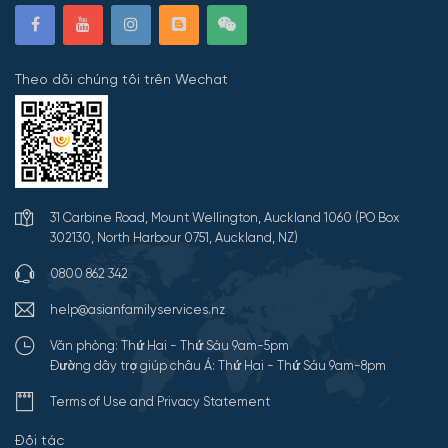
Theo dõi chúng tôi trên Wechat
31 Carbine Road, Mount Wellington, Auckland 1060 (PO Box
302130, North Harbour 0751, Auckland, NZ)
0800 862 342
help@asianfamilyservices.nz
Văn phòng: Thứ Hai - Thứ Sáu 9am-5pm
Đường dây trợ giúp châu Á: Thứ Hai - Thứ Sáu 9am-8pm
Terms of Use and Privacy Statement
Đối tác