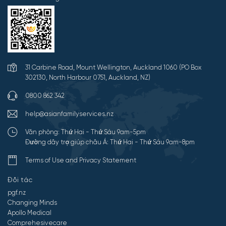
31 Carbine Road, Mount Wellington, Auckland 1060 (PO Box
302130, North Harbour 0751, Auckland, NZ)
0800 862 342
help@asianfamilyservices.nz
Văn phòng: Thứ Hai - Thứ Sáu 9am-5pm
Đường dây trợ giúp châu Á: Thứ Hai - Thứ Sáu 9am-8pm
Terms of Use and Privacy Statement
Đối tác
pgf.nz
Changing Minds
Apollo Medical
Comprehesivecare