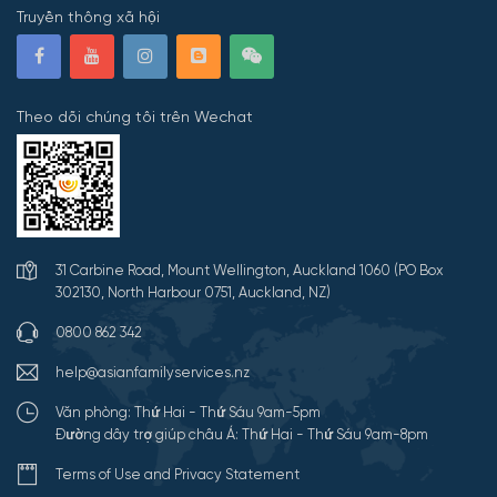
Truyền thông xã hội
Theo dõi chúng tôi trên Wechat
31 Carbine Road, Mount Wellington, Auckland 1060 (PO Box
302130, North Harbour 0751, Auckland, NZ)
0800 862 342
help@asianfamilyservices.nz
Văn phòng: Thứ Hai - Thứ Sáu 9am-5pm
Đường dây trợ giúp châu Á: Thứ Hai - Thứ Sáu 9am-8pm
Terms of Use and Privacy Statement