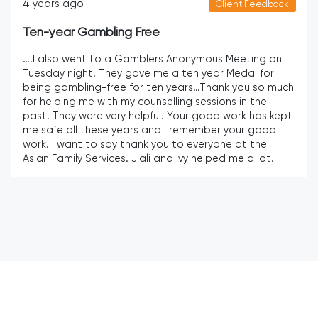
5 years ago
Client Feedback
ing Free
I was rescued f
a Gamblers Anonymous Meeting on
I had experienced
ey gave me a ten year Medal for
negative impacts o
ee for ten years…Thank you so much
physical and psych
h my counselling sessions in the
lost self-confiden
ry helpful. Your good work has kept
at the door of the
 years and I remember your good
Sunjin Heo, listen
y thank you to everyone at the
to recover self-con
es. Jiali and Ivy helped me a lot.