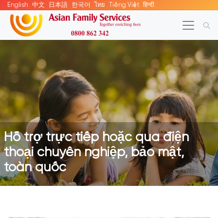
English
中文
日本語
한국어
ไทย
Tiếng Việt
हिन्दी
Hỗ trợ trực tiếp hoặc qua điện
thoại chuyên nghiệp, bảo mật,
toàn quốc