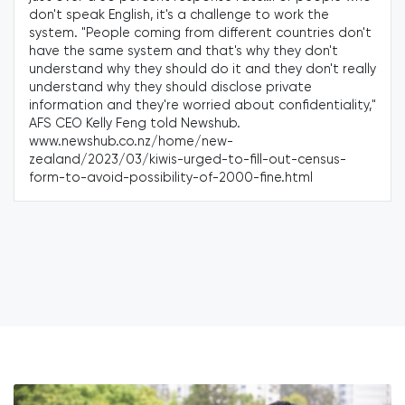
speak English, it's a challenge to work the
"We've
. "People coming from different countries don't
submis
he same system and that's why they don't
priori
tand why they should do it and they don't really
nothin
tand why they should disclose private
Auckla
ation and they're worried about confidentiality,"
of tou
O Kelly Feng told Newshub.
enable
ewshub.co.nz/home/new-
interp
d/2023/03/kiwis-urged-to-fill-out-census-
assess
o-avoid-possibility-of-2000-fine.html
provide
https:
for-as
planni