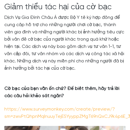
Giảm thiểu tác hại của cờ bạc
Dịch Vụ Gia Đình Châu Á được Bộ Y tế ký hợp đồng để
cung cấp hỗ trợ cho những người chơi cờ bạc, thành
viên gia đình và những người khác bị ảnh hưởng tiêu cực
bởi vấn đề cờ bạc của người khác trong quá khứ hoặc
hiện tại. Các dịch vụ này bao gồm dịch vụ tư vấn 1-1, tư
vấn cặp đôi, tư vấn nhóm và các dịch vụ công tác xã hội
khác. Những dịch vụ này miễn phí cho những người đã bị
ảnh hưởng bởi tác hại của cờ bạc.
Cờ bạc của bạn vẫn ổn chứ? Để biết thêm, hãy trả lời
các câu hỏi khảo sát ngắn?
https://www.surveymonkey.com/create/preview/?
sm=zwvPtQhpnMqlnuuyTejESYyyppZMgT69nQxCJ9k4p6E_