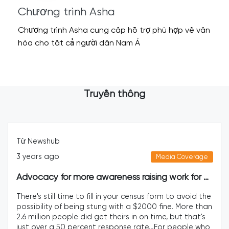
Chương trình Asha
Chương trình Asha cung cấp hỗ trợ phù hợp về văn
hóa cho tất cả người dân Nam Á
Truyền thông
wshub
Từ Sou
s ago
4 year
Media Coverage
Advocacy for more awareness raising work for migrants in filling out Census 2023
 still time to fill in your census form to avoid the
Health
ility of being stung with a $2000 fine. More than
Te Wha
lion people did get theirs in on time, but that's
needs i
ver a 50 percent response rate…For people who
feedba