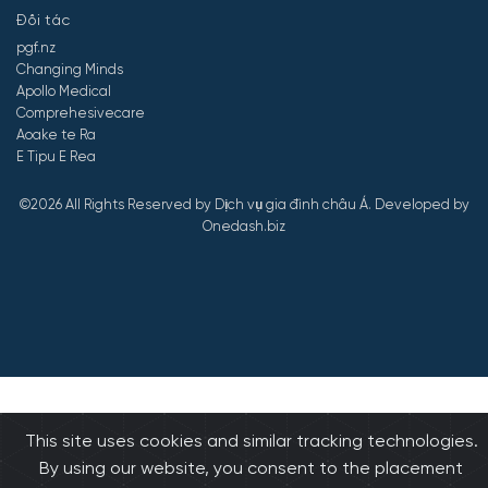
Đối tác
pgf.nz
Changing Minds
Apollo Medical
Comprehesivecare
Aoake te Ra
E Tipu E Rea
©2026 All Rights Reserved by Dịch vụ gia đình châu Á.
Developed by
Onedash.biz
This site uses cookies and similar tracking technologies.
By using our website, you consent to the placement