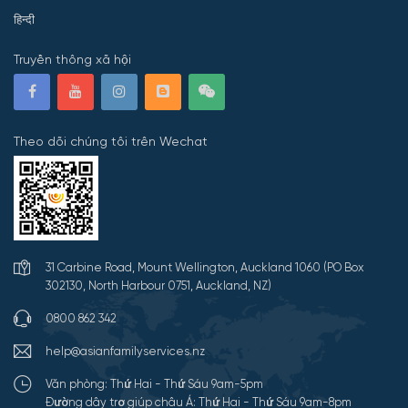
हिन्दी
Truyền thông xã hội
Theo dõi chúng tôi trên Wechat
31 Carbine Road, Mount Wellington, Auckland 1060 (PO Box
302130, North Harbour 0751, Auckland, NZ)
0800 862 342
help@asianfamilyservices.nz
Văn phòng: Thứ Hai - Thứ Sáu 9am-5pm
Đường dây trợ giúp châu Á: Thứ Hai - Thứ Sáu 9am-8pm