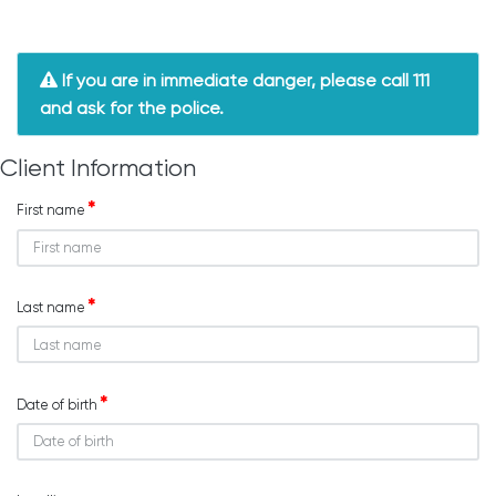
If you are in immediate danger, please call 111
and ask for the police.
Client Information
First name
Last name
Date of birth