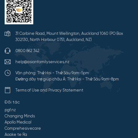
31 Carbine Road, Mount Wellington, Auckland 1060 (PO Box
302130, North Harbour 0751, Auckland, NZ)
0800 862 342
help@asianfamilyservices.nz
Văn phòng: Thứ Hai - Thứ Sáu 9am-5pm
Đường dây trợ giúp châu Á: Thứ Hai - Thứ Sáu 9am-8pm
Terms of Use and Privacy Statement
Đối tác
pgf.nz
Changing Minds
Apollo Medical
Comprehesivecare
Aoake te Ra