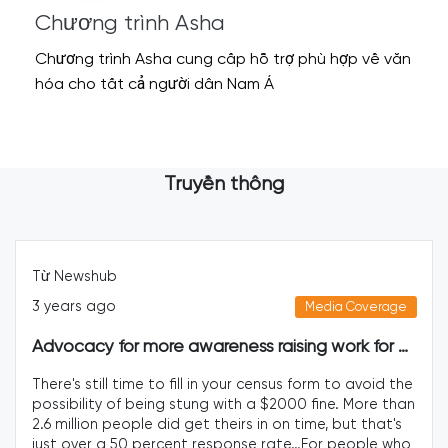
Chương trình Asha
Chương trình Asha cung cấp hỗ trợ phù hợp về văn
hóa cho tất cả người dân Nam Á
Truyền thông
Từ Newshub
3 years ago
Media Coverage
Advocacy for more awareness raising work for migrants in filling out Census 2023
There's still time to fill in your census form to avoid the
possibility of being stung with a $2000 fine. More than
2.6 million people did get theirs in on time, but that's
just over a 50 percent response rate…For people who