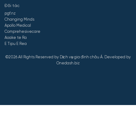
Đối tác
pgf.nz
Changing Minds
Apollo Medical
Comprehesivecare
Aoake te Ra
E Tipu E Rea
©2026 All Rights Reserved by Dịch vụ gia đình châu Á.
Developed by
Onedash.biz