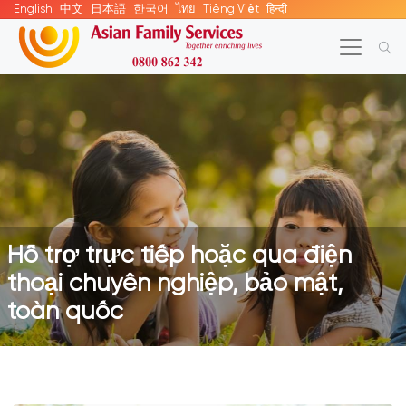
English
中文
日本語
한국어
ไทย
Tiếng Việt
हिन्दी
Hỗ trợ trực tiếp hoặc qua điện
thoại chuyên nghiệp, bảo mật,
toàn quốc