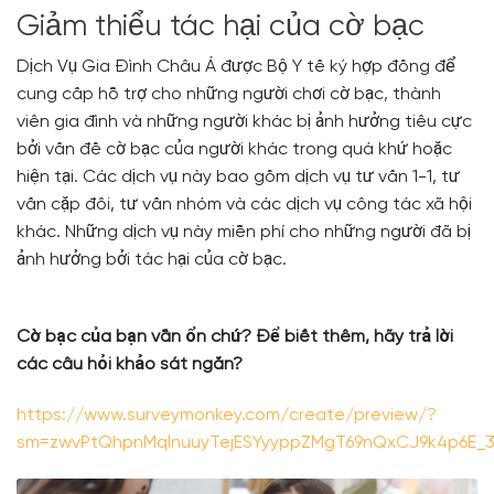
Giảm thiểu tác hại của cờ bạc
Dịch Vụ Gia Đình Châu Á được Bộ Y tế ký hợp đồng để
cung cấp hỗ trợ cho những người chơi cờ bạc, thành
viên gia đình và những người khác bị ảnh hưởng tiêu cực
bởi vấn đề cờ bạc của người khác trong quá khứ hoặc
hiện tại. Các dịch vụ này bao gồm dịch vụ tư vấn 1-1, tư
vấn cặp đôi, tư vấn nhóm và các dịch vụ công tác xã hội
khác. Những dịch vụ này miễn phí cho những người đã bị
ảnh hưởng bởi tác hại của cờ bạc.
Cờ bạc của bạn vẫn ổn chứ? Để biết thêm, hãy trả lời
các câu hỏi khảo sát ngắn?
https://www.surveymonkey.com/create/preview/?
sm=zwvPtQhpnMqlnuuyTejESYyyppZMgT69nQxCJ9k4p6E_