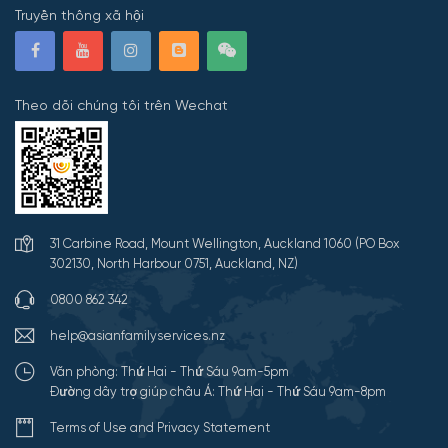
Truyền thông xã hội
Theo dõi chúng tôi trên Wechat
31 Carbine Road, Mount Wellington, Auckland 1060 (PO Box
302130, North Harbour 0751, Auckland, NZ)
0800 862 342
help@asianfamilyservices.nz
Văn phòng: Thứ Hai - Thứ Sáu 9am-5pm
Đường dây trợ giúp châu Á: Thứ Hai - Thứ Sáu 9am-8pm
Terms of Use and Privacy Statement