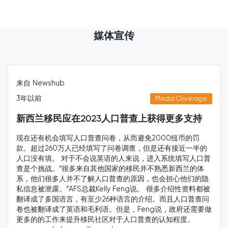
媒体宣传
hub
来自 来源
4年以前
Media Coverage
民应在2023人口普查上获得更多支持
新西兰
会填写人口普查问卷，从而避免2000纽币的罚
健康领域从
260万人已经填写了问卷调查，但是还有接近一半的
发布的健康
填。 对于不会说英语的人来说，进入系统填写人口普
年人口普查
战。“很多来自其他国家的移民并不熟悉新西兰的体
会在未来2
很多人并不了解人口普查的原因，也会担心他们的隐
裔”字眼仅
。”AFS总裁Kelly Feng说。 很多介绍性资料都被
“非常失望
多国语言，有至少26种语言的介绍。而且人口普查问
石沉大海。
成了英语和毛利语。但是，Feng说，政府还需要做
我们一直
工作来提升移民社区对于人口普查的认知程度。
计 划。我