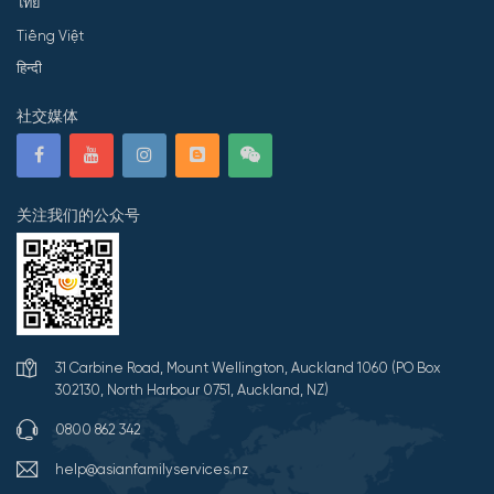
ไทย
Tiếng Việt
हिन्दी
社交媒体
关注我们的公众号
31 Carbine Road, Mount Wellington, Auckland 1060 (PO Box
302130, North Harbour 0751, Auckland, NZ)
0800 862 342
help@asianfamilyservices.nz