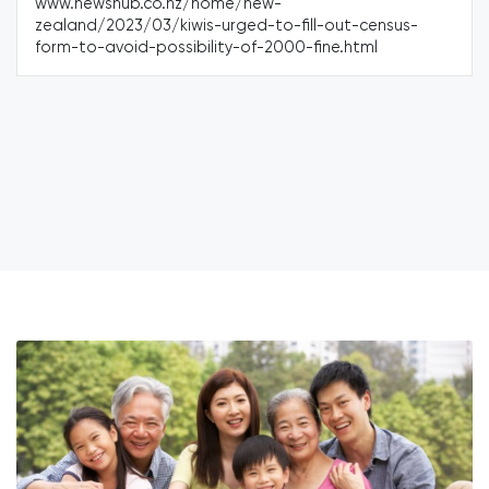
shub.co.nz/home/new-
奥克兰家庭
2023/03/kiwis-urged-to-fill-out-census-
亚裔的声音
void-possibility-of-2000-fine.html
管Hagg
讨对少数
程。 链接
https://
for-asia
planning