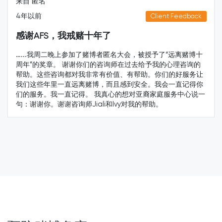
来自 匿名客人
5年以前
Client Feedback
了
疫情压力让我赌瘾重犯
匿名大会，被授予了“远离赌博十
新冠封城带给我的餐馆生意很
询师在过去给予我的心理咨询的
侣签证也被延期了。这些压力让
价值、有帮助。你们的好服务让
和玩角子机…我对自己既失望
而且感到安全。我会一直记得你
的控制赌博问题。无奈之下，
真心的想对亚裔家庭服务中心说一
中心的帮助。亚裔家庭服务中心
和Ivy对我的帮助。
多情感支持，而且帮我申请了
专业帮助，我能够保护自己，