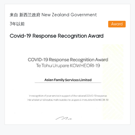
自 新西兰政府 New Zealand Government
来
年以前
4
Award
ovid-19 Response Recognition Award
O