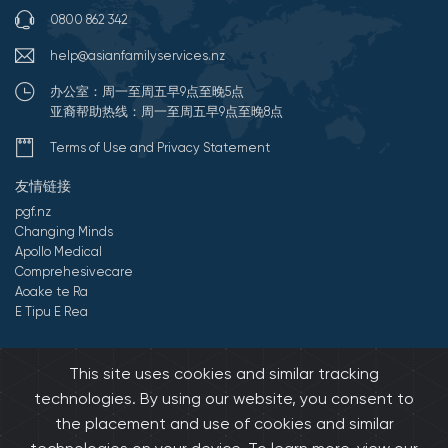
0800 862 342
help@asianfamilyservices.nz
办公室：周一至周五早9点至晚5点
亚裔帮助热线：周一至周五早9点至晚8点
Terms of Use and Privacy Statement
友情链接
pgf.nz
Changing Minds
Apollo Medical
Comprehesivecare
Aoake te Ra
E Tipu E Rea
©2026 All Rights Reserved by 亚裔家庭服务中心.
Developed by
This site uses cookies and similar tracking
Onedash.biz
technologies. By using our website, you consent to
the placement and use of cookies and similar