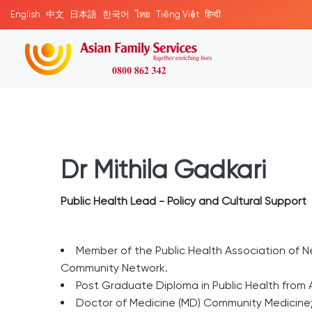
English
中文
日本語
한국어
ไทย
Tiếng Việt
हिन्दी
Dr Mithila Gadkari
Public Health Lead - Policy and Cultural Support
Member of the Public Health Association of 
Community Network.
Post Graduate Diploma in Public Health from 
Doctor of Medicine (MD) Community Medicine;