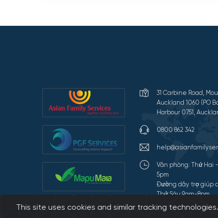
31 Carbine Road, Mou
Auckland 1060 (PO Bo
Harbour 0751, Auckla
0800 862 342
help@asianfamilyser
Văn phòng: Thứ Hai 
5pm
Đường dây trợ giúp c
Thứ Sáu 9am-8pm
This site uses cookies and similar tracking technologie
Terms of Use and Pr