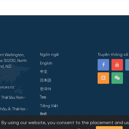
Ngôn ngữ
Truyền thông xã 
nt Wellington,
x 302130, North
English
nd, NZ)
中文
日本語
vices.nz
한국어
ไทย
- Thứ Sáu 9am-
Tiếng Việt
hâu Á: Thứ Hai -
हिन्दी
s. By using our website, you consent to the placement and us
ivacy Statement