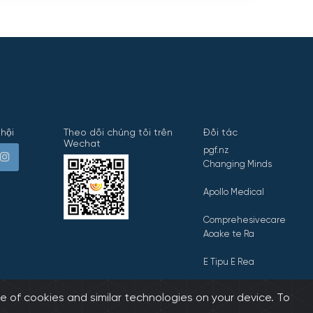
hội
Theo dõi chúng tôi trên
Đối tác
Wechat
pgf.nz
Changing Minds
Apollo Medical
Comprehesivecare
Aoake te Ra
E Tipu E Rea
e of cookies and similar technologies on your device. To