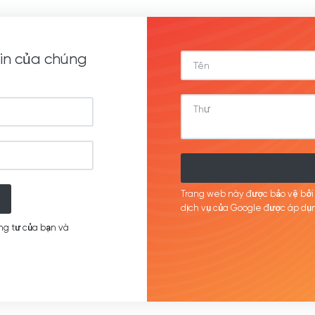
in của chúng
Trang web này được bảo vệ bở
dịch
vụ của Google được
áp
dụn
ng tư của bạn và