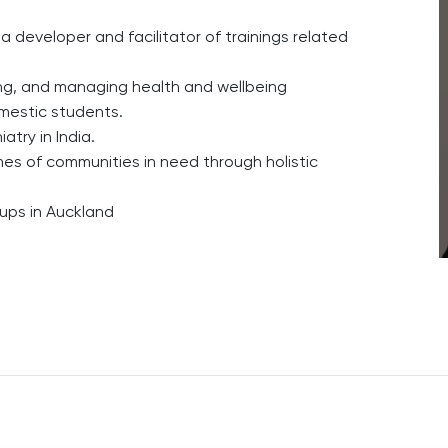
 developer and facilitator of trainings related
ing, and managing health and wellbeing
omestic students.
atry in India.
es of communities in need through holistic
ups in Auckland