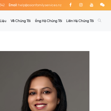
342
Email:
help@asianfamilyservices.nz
Liệu
Về Chúng Tôi
Ủng Hộ Chúng Tôi
Liên Hệ Chúng Tôi