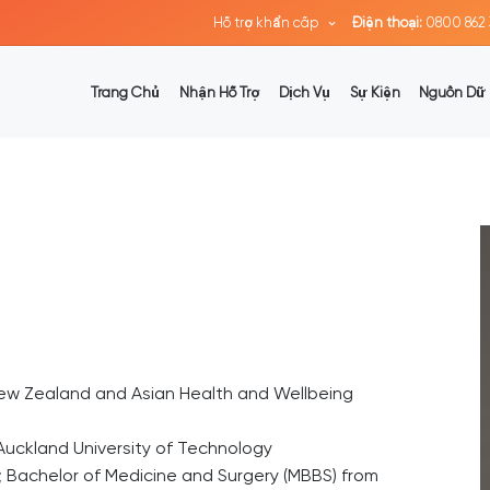
Hỗ trợ khẩn cấp
Điện thoại:
0800 862 
Trang Chủ
Nhận Hỗ Trợ
Dịch Vụ
Sự Kiện
Nguồn Dữ 
New Zealand and Asian Health and Wellbeing
Auckland University of Technology
 Bachelor of Medicine and Surgery (MBBS) from