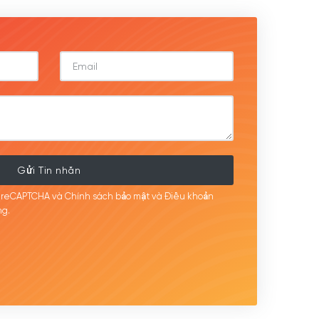
Gửi Tin nhắn
i reCAPTCHA và Chính sách bảo mật
và Điều khoản
g.