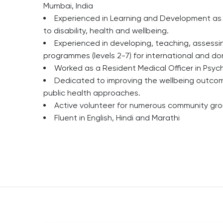
Mumbai, India
Experienced in Learning and Development as a
to disability, health and wellbeing.
Experienced in developing, teaching, assess
programmes (levels 2-7) for international and d
Worked as a Resident Medical Officer in Psychi
Dedicated to improving the wellbeing outcom
public health approaches.
Active volunteer for numerous community gro
Fluent in English, Hindi and Marathi