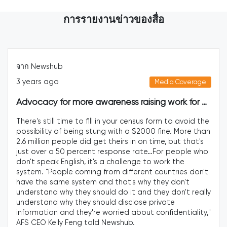
การรายงานข่าวของสื่อ
จาก Source: RNZ
4 years ago
Media Coverage
Advocacy for more awareness raising work for migrants in filling out Census 2023
 census form to avoid the
Health practitioners and exper
a $2000 fine. More than
Te Whatu Ora has failed to add
in on time, but that's
needs in its latest plan. AFS CEO
e rate…For people who
feedback to Te Whatu Ora has f
enge to work the
"We've been to all the meetings
ferent countries don't
submissions we had to highlight
s why they don't
prioritised, and what we see now
t and they don't really
nothing about us. It's really dis
lose private
Auckland GP Carlos Lam said po
about confidentiality,"
of touch with Asian communitie
b.
enablers director Haggerty they