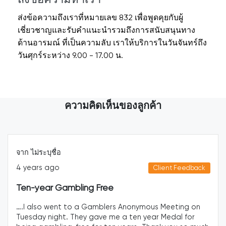
ส่งข้อความถึงเราที่หมายเลข 832 เพื่อพูดคุยกับผู้
เชี่ยวชาญและรับคำแนะนำรวมถึงการสนับสนุนทาง
ด้านอารมณ์ ที่เป็นความลับ เราให้บริการในวันจันทร์ถึง
วันศุกร์ระหว่าง 9.00 - 17.00 น.
ความคิดเห็นของลูกค้า
จาก Anonymous
5 years ago
t Feedback
Clie
I overcame gambling thanks to AFS cou
eting on
I have newly started religious study, and r
dal for
the relationship with my son. My business is