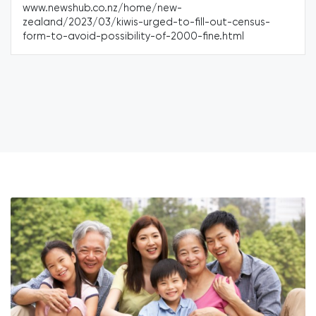
-
interpretation services for ethni
-fill-out-census-
assess mental health services fo
000-fine.html
providers. Link:
https://www.rnz.co.nz/news/nat
for-asian-views-to-be-canvass
planning