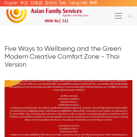
English
中文
日本語
한국어
ไทย
Tiếng Việt
हिन्दी
Five Ways to Wellbeing and the Green
Modern Creative Comfort Zone - Thai
Version