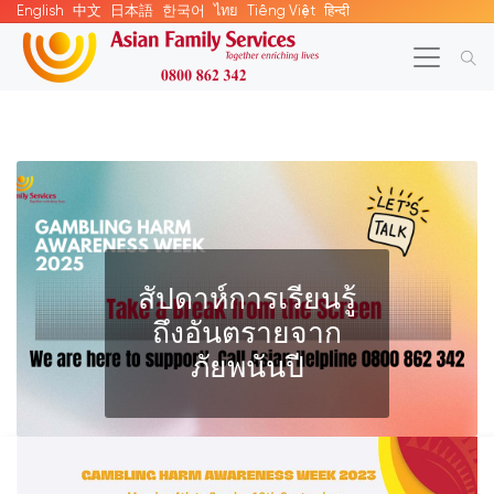
English
中文
日本語
한국어
ไทย
Tiếng Việt
हिन्दी
สัปดาห์การเรียนรู้
ถึงอันตรายจาก
ภัยพนันปี