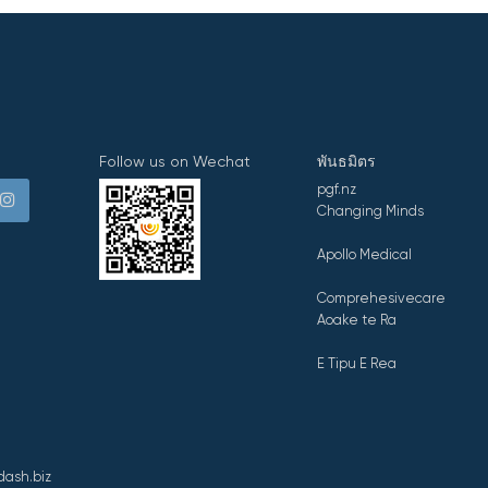
Follow us on Wechat
พันธมิตร
pgf.nz
Changing Minds
Apollo Medical
Comprehesivecare
Aoake te Ra
E Tipu E Rea
ash.biz