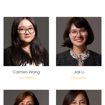
Carmen Wang
Jiali Li
Counsellor
Counsellor