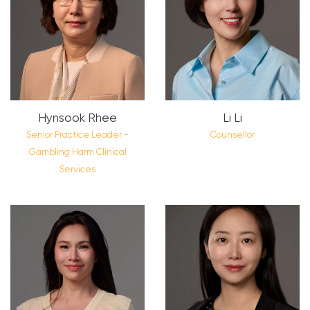
Hynsook Rhee
Li Li
Senior Practice Leader -
Counsellor
Gambling Harm Clinical
Services