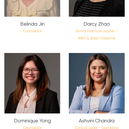
Belinda Jin
Darcy Zhao
Counsellor
Senior Practice Leader -
AWS & Asian Helpline
Dominique Yong
Ashvini Chandra
Counsellor
Clinical Lead – Gambling