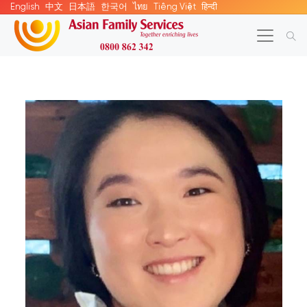
English
中文
日本語
한국어
ไทย
Tiếng Việt
हिन्दी