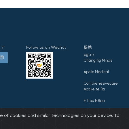
ィア
Follow us on Wechat
提携
pgf.nz
Changing Minds
Apollo Medical
Comprehesivecare
Aoake te Ra
E Tipu E Rea
e of cookies and similar technologies on your device. To