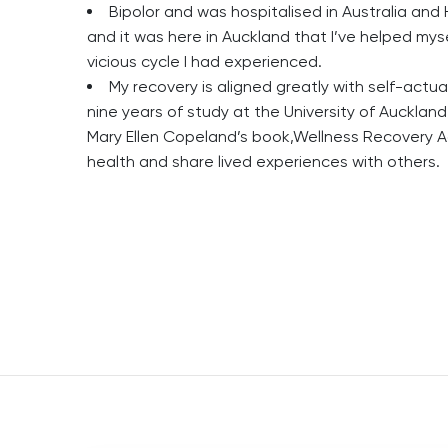
Bipolor and was hospitalised in Australia an
and it was here in Auckland that I’ve helped my
vicious cycle I had experienced.
My recovery is aligned greatly with self-actu
nine years of study at the University of Auckland,
Mary Ellen Copeland’s book,Wellness Recovery Ac
health and share lived experiences with others.