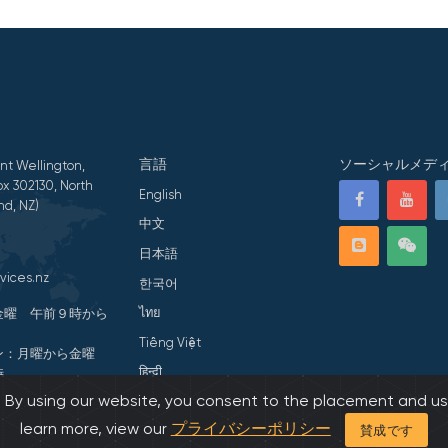
言語
ソーシャルメデ
nt Wellington,
x 302130, North
English
nd, NZ)
中文
日本語
vices.nz
한국어
ไทย
金曜 午前９時から
Tiếng Việt
ン：月曜から金曜
हिन्दी
時
s. By using our website, you consent to the placement and us
ivacy Statement
learn more, view our
プライバシーポリシー
賛成です