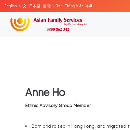
English
中文
日本語
한국어
ไทย
Tiếng Việt
हिन्दी
Anne Ho
Ethnic Advisory Group Member
Born and raised in Hong Kong, and migrated 