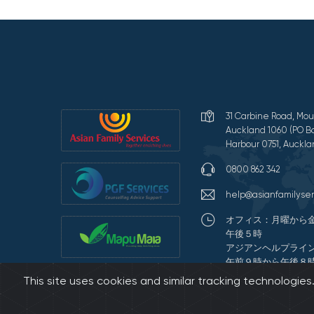
31 Carbine Road, Mou
Auckland 1060 (PO Bo
Harbour 0751, Auckla
0800 862 342
help@asianfamilyser
オフィス：月曜から
午後５時
アジアンヘルプライ
午前９時から午後８
This site uses cookies and similar tracking technologie
Terms of Use and Pr