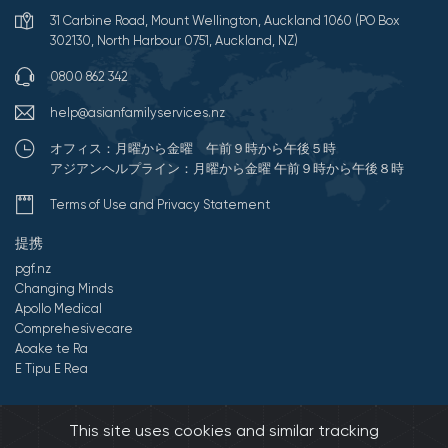
31 Carbine Road, Mount Wellington, Auckland 1060 (PO Box
302130, North Harbour 0751, Auckland, NZ)
0800 862 342
help@asianfamilyservices.nz
オフィス：月曜から金曜 午前９時から午後５時
アジアンヘルプライン：月曜から金曜 午前９時から午後８時
Terms of Use and Privacy Statement
提携
pgf.nz
Changing Minds
Apollo Medical
Comprehesivecare
Aoake te Ra
E Tipu E Rea
©2026 All Rights Reserved by アジアンファミリーサービス.
This site uses cookies and similar tracking
Developed by Onedash.biz