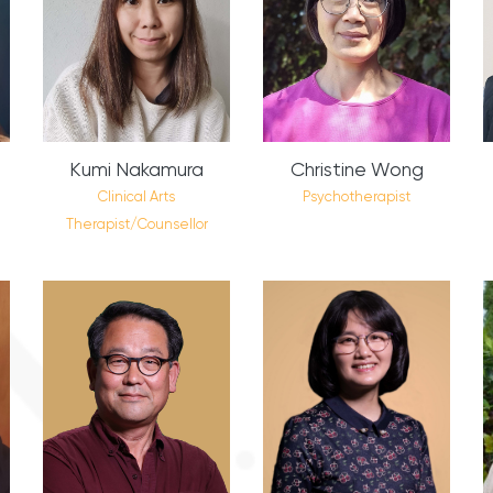
Kumi Nakamura
Christine Wong
Clinical Arts
Psychotherapist
Therapist/Counsellor