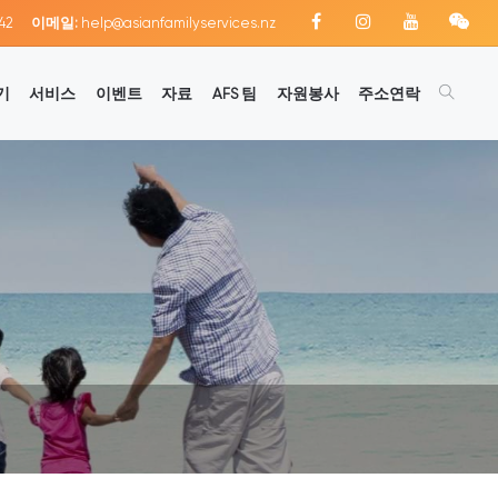
42
이메일:
help@asianfamilyservices.nz
기
서비스
이벤트
자료
AFS 팀
자원봉사
주소연락