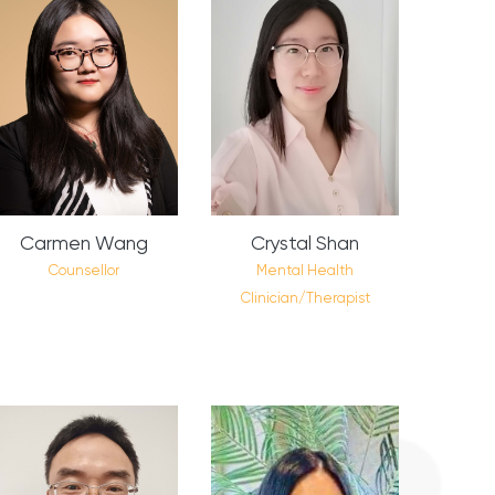
Carmen Wang
Crystal Shan
​Counsellor
Mental Health
Clinician/Therapist