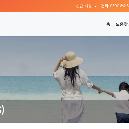
긴급 지원
전화:
0800 862 3
홈
도움찾
)