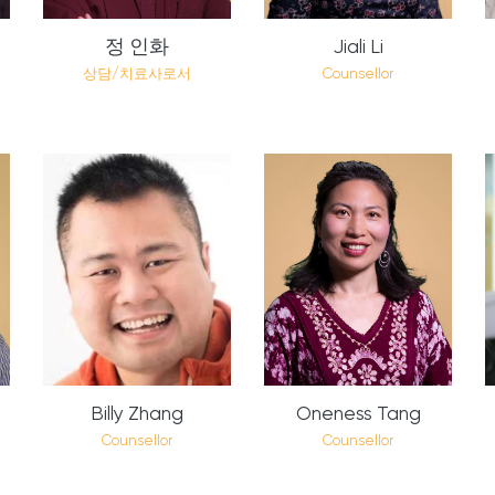
정 인화
Jiali Li
상담/치료사로서
Counsellor
Billy Zhang
Oneness Tang
Counsellor
Counsellor