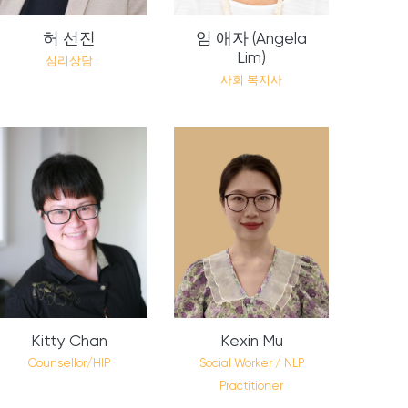
허 선진
임 애자 (Angela
Lim)
심리상담
사회 복지사
Kitty Chan
Kexin Mu
Counsellor/HIP
Social Worker / NLP
Practitioner