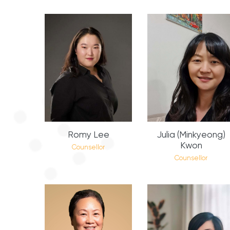
Romy Lee
Julia (Minkyeong)
Kwon
Counsellor
Counsellor