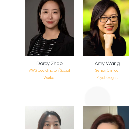
Darcy Zhao
Amy Wang
AWS Coordinator/Social
Senior Clinical
Worker
Psychologist