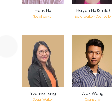
Frank Hu
Haiyan Hu (Smile)
Social worker
Social worker/Counsellor
Yvonne Tang
Alex Wang
Social Worker
Counsellor