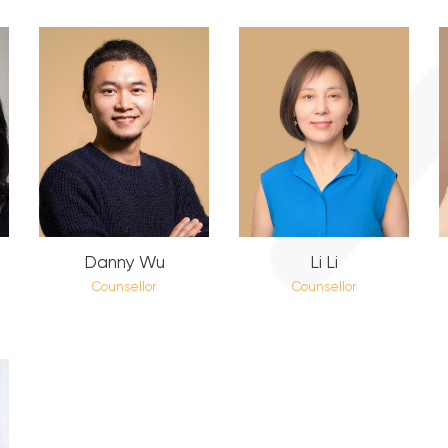
Danny Wu
Li Li
Counsellor
Counsellor