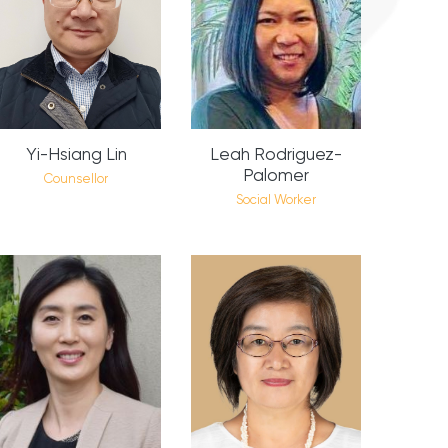
Yi-Hsiang Lin
Leah Rodriguez-
Palomer
Counsellor
Social Worker