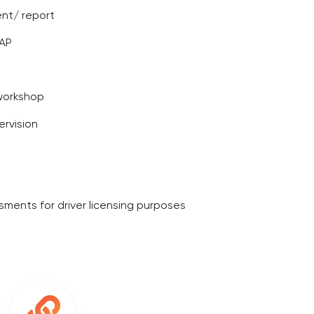
nt/ report
EAP
workshop
ervision
ments for driver licensing purposes